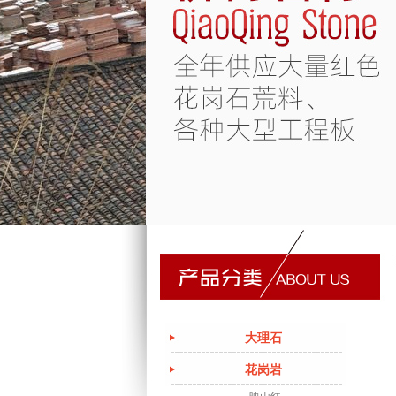
大理石
花岗岩