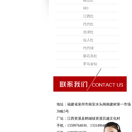
映山红
683
江西红
代代红
光泽红
仙人红
代代绿
新石岛红
罗马金钻
地址：福建省泉州市南安水头闽南建材第一市场
39栋5号
厂址：江西资溪县鹤城镇资溪百越文化村
手机：13599764030、13314964030