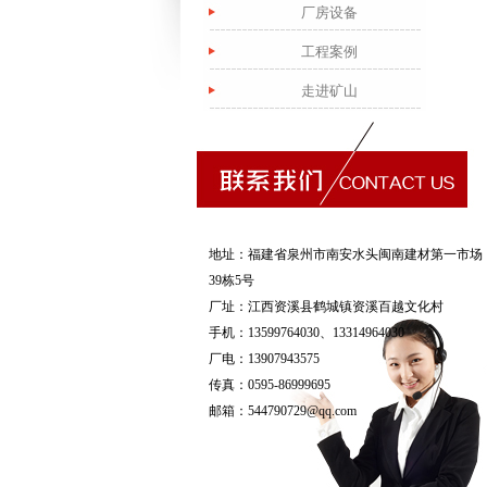
厂房设备
工程案例
走进矿山
地址：福建省泉州市南安水头闽南建材第一市场
39栋5号
厂址：江西资溪县鹤城镇资溪百越文化村
手机：13599764030、13314964030
厂电：13907943575
传真：0595-86999695
邮箱：
544790729@qq.com