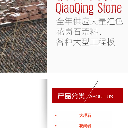
大理石
花岗岩