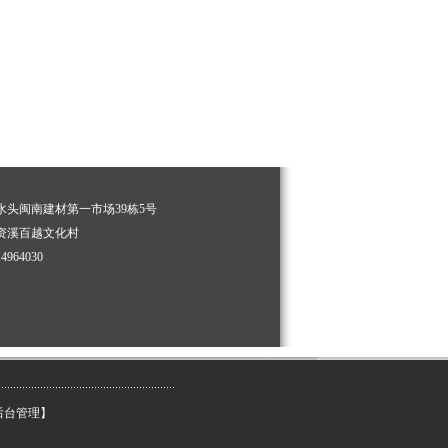
头闽南建材第一市场39栋5号
资溪百越文化村
4964030
后台管理】